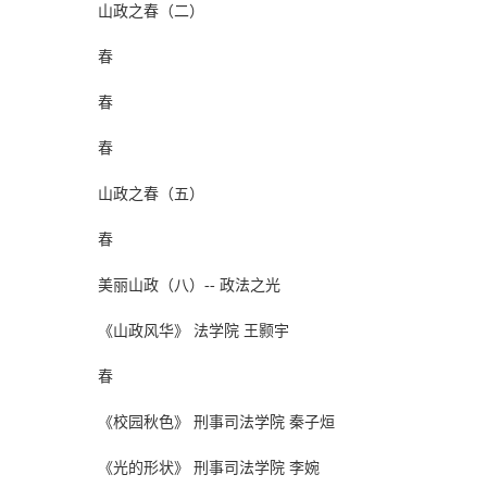
山政之春（二）
春
春
春
山政之春（五）
春
美丽山政（八）-- 政法之光
《山政风华》 法学院 王颢宇
春
《校园秋色》 刑事司法学院 秦子烜
《光的形状》 刑事司法学院 李婉