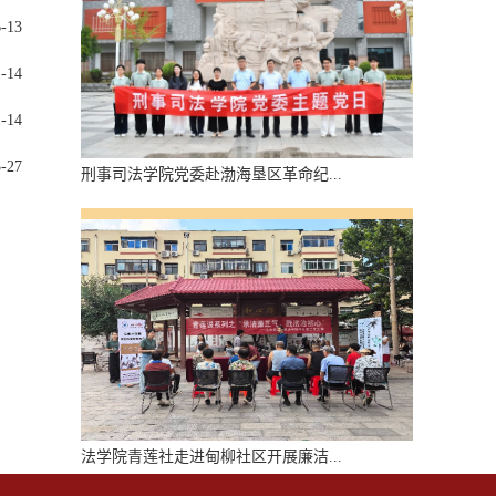
6-13
1-14
1-14
3-27
刑事司法学院党委赴渤海垦区革命纪...
法学院青莲社走进甸柳社区开展廉洁...