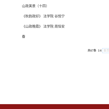
山政美景（十四）
《秋韵政好》 法学院 谷悦宁
《山政晚霞》 法学院 周恒安
春
共67条 1/4
首