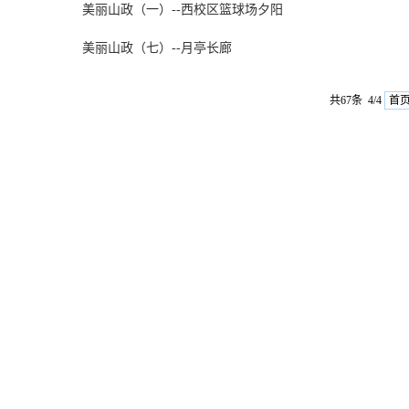
美丽山政（一）--西校区篮球场夕阳
美丽山政（七）--月亭长廊
共67条 4/4
首