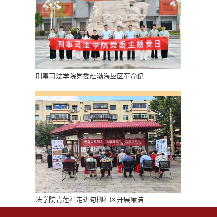
刑事司法学院党委赴渤海垦区革命纪...
法学院青莲社走进甸柳社区开展廉洁...