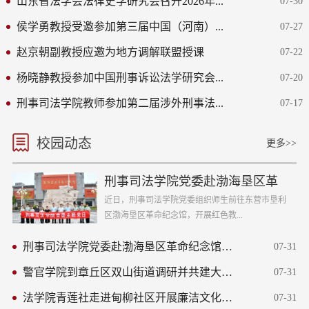
山东省法学会法律史学研究会召开2026年...
07-30
侯学勇教授受邀参加第三届中国（河南）...
07-27
赵京朝副教授应邀为地方调解联盟授课
07-22
杨晓静教授参加中国刑事诉讼法学研究会...
07-20
刑事司法学院教师参加第二届涉外刑事法...
07-17
校园动态
更多>>
刑事司法学院党委赴渤海垦区革
命纪念馆开展...
近日，刑事司法学院党委组织师生前往东营市垦利
区渤海垦区革命纪念馆，开展红色教...
刑事司法学院党委赴渤海垦区革命纪念馆开展...
07-31
警官学院到章丘区双山街道调研并共建大学生...
07-31
法学院青莲社走进甸柳社区开展廉洁文化宣讲活动
07-31