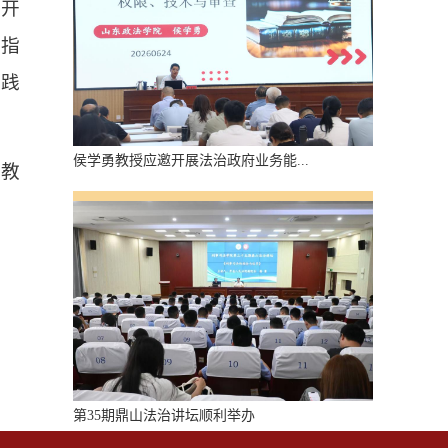
展开
务指
实践
侯学勇教授应邀开展法治政府业务能...
产教
第35期鼎山法治讲坛顺利举办