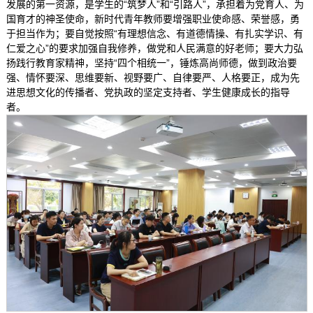
发展的第一资源，是学生的“筑梦人”和“引路人”，承担着为党育人、为
国育才的神圣使命，新时代青年教师要增强职业使命感、荣誉感，勇
于担当作为；要自觉按照“有理想信念、有道德情操、有扎实学识、有
仁爱之心”的要求加强自我修养，做党和人民满意的好老师；要大力弘
扬践行教育家精神，坚持“四个相统一”，锤炼高尚师德，做到政治要
强、情怀要深、思维要新、视野要广、自律要严、人格要正，成为先
进思想文化的传播者、党执政的坚定支持者、学生健康成长的指导
者。