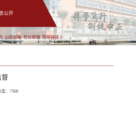
息公开
政
山政邮箱
校长邮箱
常用链接 》
监督
点击：
7368