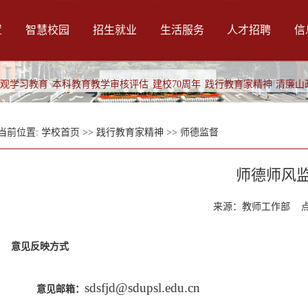
置
智慧校园
招生就业
生活服务
人才招聘
信
绩观学习教育
本科教育教学审核评估
建校70周年
践行教育家精神
清廉山
当前位置:
学校首页
>>
践行教育家精神
>>
师德监督
师德师风
来源：教师工作部 
意见反映方式
sdsfjd@sdupsl.edu.cn
意见
邮箱：