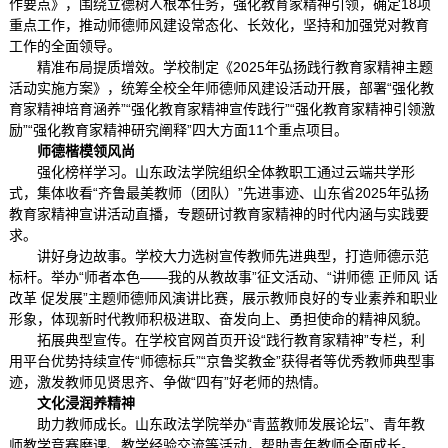
作要点》，围绕立德树人根本任务，强化教育家精神引领，确定18项
重点工作，推动师德师风建设常态化、长效化，坚持和加强党对教育
工作的全面领导。
精准布局提质增效。学校制定《2025年弘扬践行教育家精神主题
活动实施方案》，统筹全校全年师德师风建设活动开展，部署“强化教
育家精神培育涵养”“强化教育家精神宣传践行”“强化教育家精神引领激
励”“强化教育家精神研究阐释”四大方面11个重点项目。
师德楷模领风尚
强化榜样学习。山东政法学院组织全体教职工通过云端共学形
式，集体收看“齐鲁最美教师（团队）”先进事迹、山东省2025年弘扬
教育家精神宣讲活动直播，专题研讨教育家精神的时代内涵与实践要
求。
讲好身边故事。学校大力选树宣传教师先进典型，打造师德示范
标杆。举办“师者本色——我的从教故事”征文活动、“讲师德 正师风 话
改革 促发展”主题师德师风演讲比赛，展示教师良好的专业素养和职业
形象，体现新时代教师积极进取、奋发向上、勇担使命的精神风貌。
拓展典型宣传。在学校官网首页开设“践行教育家精神”专栏，利
用平台优势持续宣传“师德标兵”“京鲁奖教金”获得者等优秀教师典型事
迹，激发教师见贤思齐、争做“四有”好老师的热情。
文化浸润养精神
助力教师成长。山东政法学院举办“青蓝教师发展论坛”、青年教
师教学竞赛磨课、教学经验交流等活动，帮助青年教师全面成长。