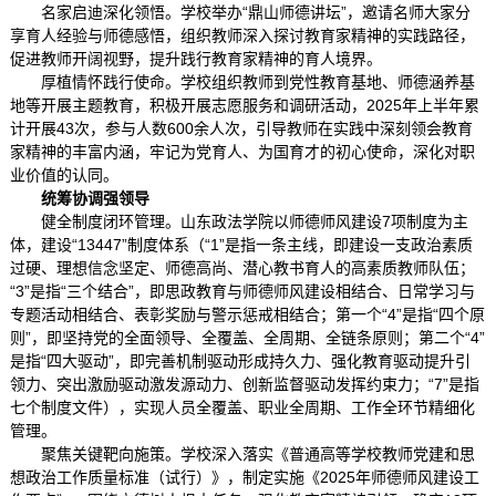
名家启迪深化领悟。学校举办“鼎山师德讲坛”，邀请名师大家分
享育人经验与师德感悟，组织教师深入探讨教育家精神的实践路径，
促进教师开阔视野，提升践行教育家精神的育人境界。
厚植情怀践行使命。学校组织教师到党性教育基地、师德涵养基
地等开展主题教育，积极开展志愿服务和调研活动，2025年上半年累
计开展43次，参与人数600余人次，引导教师在实践中深刻领会教育
家精神的丰富内涵，牢记为党育人、为国育才的初心使命，深化对职
业价值的认同。
统筹协调强领导
健全制度闭环管理。山东政法学院以师德师风建设7项制度为主
体，建设“13447”制度体系（“1”是指一条主线，即建设一支政治素质
过硬、理想信念坚定、师德高尚、潜心教书育人的高素质教师队伍；
“3”是指“三个结合”，即思政教育与师德师风建设相结合、日常学习与
专题活动相结合、表彰奖励与警示惩戒相结合；第一个“4”是指“四个原
则”，即坚持党的全面领导、全覆盖、全周期、全链条原则；第二个“4”
是指“四大驱动”，即完善机制驱动形成持久力、强化教育驱动提升引
领力、突出激励驱动激发源动力、创新监督驱动发挥约束力；“7”是指
七个制度文件），实现人员全覆盖、职业全周期、工作全环节精细化
管理。
聚焦关键靶向施策。学校深入落实《普通高等学校教师党建和思
想政治工作质量标准（试行）》，制定实施《2025年师德师风建设工