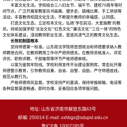
丰富文化生活。学校结合三八妇女节、端午节、建校70周年等时
间节点，广泛开展家教家风书画展、健步走、跳绳比赛、手工烘焙等
活动，丰富教师校园文化生活，不断提升教师的幸福感、认同感。
打造文化生态。立足校本文化，弘扬“学在前沿、大爱施教”的教
风，持续加强学校“法治文化”“红色文化”“廉洁文化”“三位一体”的特色
文化体系建设，浸润教师职业生涯，营造风清气正的教育文化生态。
长效机制固根本
坚持师德第一标准。山东政法学院将思想政治和师德要求纳入教
师聘用合同，在教师聘用工作中严把师德关。在教师资格准入、评奖
评优、职称评聘、干部推荐等环节严格师德审核。
以案为鉴筑牢防线。学校利用宣传平台建设案例库，常态化开展
师德警示教育，引导教师自重、自省、自警、自励，严守师德底线，
规范从教行为。
严格师德师风监督。学校坚持严的基调，保持举报邮箱、电话等
各种监督渠道畅通，即时办理、妥善回应各项举报问题。
地址: 山东省济南市解放东路63号
邮编: 250014 E-mail: xxhbgs@sdupsl.edu.cn
鲁ICP备 10007285号