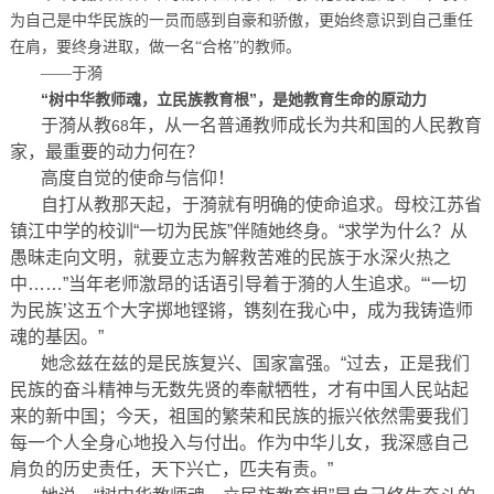
为自己是中华民族的一员而感到自豪和骄傲，更始终意识到自己重任
在肩，要终身进取，做一名“合格”的教师。
——于漪
“树中华教师魂，立民族教育根”，是她教育生命的原动力
于漪从教
年，从一名普通教师成长为共和国的人民教育
68
家，最重要的动力何在？
高度自觉的使命与信仰！
自打从教那天起，于漪就有明确的使命追求。母校江苏省
镇江中学的校训“一切为民族”伴随她终身。“求学为什么？从
愚昧走向文明，就要立志为解救苦难的民族于水深火热之
中……”当年老师激昂的话语引导着于漪的人生追求。“‘一切
为民族’这五个大字掷地铿锵，镌刻在我心中，成为我铸造师
魂的基因。”
她念兹在兹的是民族复兴、国家富强。“过去，正是我们
民族的奋斗精神与无数先贤的奉献牺牲，才有中国人民站起
来的新中国；今天，祖国的繁荣和民族的振兴依然需要我们
每一个人全身心地投入与付出。作为中华儿女，我深感自己
肩负的历史责任，天下兴亡，匹夫有责。”