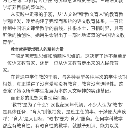
为己任”和“以教育为己任”的忧患意识和责任感。三是语文教
学培养目标的整体性。
从实践中走来的于漪，从“人文说”和“教文育人”的教育教
学观出发，逐步构建了完整而系统的语文教育体系，一直延
伸到中国语文课堂教学的前线，扎根本土，直指时弊，具有
鲜活的独创性。她用生命唱出了一部地地道道的“中国语文教
育学”。
教育就是要增强人的精神力量
于漪是有宏观思维和前瞻性思维的。这决定了她不单单是
一位语文教育家，还是一位从语文教育走出来的人民教育
家。
在普通中学任教的于漪，与各种类型各种层次的学生长期
相处，真正懂得了没有爱就没有教育，教育没有选择性。这
奠定了她以所有学生发展为本的人文精神的实践基础。
而更多的思想来自现实问题。
“教书”是为了什么？
世纪
年代初，不少人认为“教书”
20
80
是具体任务，“育人”则很抽象，是班主任的事。于漪便大声疾
呼：“育人”是大目标，“教书”要为“育人”服务。任何学科教学
都应有教育性，有教育性的教学，就赋予知识、能力以灵