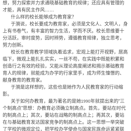
想，努力探索并力求通晓基础教育的规律；还应具有管理的
才能，具有民主作风……
什么样的校长能够成为教育家？
于漪说，校长要成为教育家，必须是文化人、文明人，身
上有书卷气，有丰富的智力生活，学而不厌。校长思维要十
分活跃，审时度势，因时辨势，遵循教育规律，独立思考，
努力创新。
校长在教育教学领域执着追求，宏观上能打开视野，居高
临下，微观上能扎扎实实，一丝不苟，在实践中既能积累和
创造行之有效的经验，又能从理论高度阐述和揭示基础教育
育人的规律，就能成为办学的行家里手，成为师生憧憬的、
献身教育的教育家。
于漪是这样想的，这些也是她作为人民教育家的行动缩
影。
关于如何办教育，最为著名的是她
年就提出来的“三
1990
个制高点”思想：办教育必须确立制高点。首先，要站在时代
的制高点上；其次，要站在战略的制高点上；再其次，要站
在与基础教育发达国家竞争的制高点上。这一思想一举突破
了学校的微观定位，把学校办学使命与国家民族命运紧紧联