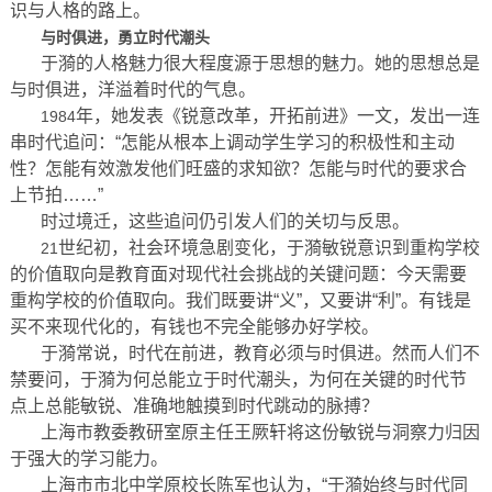
识与人格的路上。
与时俱进，勇立时代潮头
于漪的人格魅力很大程度源于思想的魅力。她的思想总是
与时俱进，洋溢着时代的气息。
年，她发表《锐意改革，开拓前进》一文，发出一连
1984
串时代追问：“怎能从根本上调动学生学习的积极性和主动
性？怎能有效激发他们旺盛的求知欲？怎能与时代的要求合
上节拍……”
时过境迁，这些追问仍引发人们的关切与反思。
世纪初，社会环境急剧变化，于漪敏锐意识到重构学校
21
的价值取向是教育面对现代社会挑战的关键问题：今天需要
重构学校的价值取向。我们既要讲“义”，又要讲“利”。有钱是
买不来现代化的，有钱也不完全能够办好学校。
于漪常说，时代在前进，教育必须与时俱进。然而人们不
禁要问，于漪为何总能立于时代潮头，为何在关键的时代节
点上总能敏锐、准确地触摸到时代跳动的脉搏？
上海市教委教研室原主任王厥轩将这份敏锐与洞察力归因
于强大的学习能力。
上海市市北中学原校长陈军也认为，“于漪始终与时代同