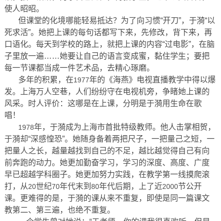
使人昭昭。
但课堂的化境哪能轻易抵达？为了向习惯“开刀”，于漪“以
死求活”。她把上课的每句话都写下来，先修改，背下来，再
口语化。每天到学校的路上，就把上课的内容“过电影”，在脑
子里放一遍……她要让自己的语言变成蜜，黏住学生；要把
每一节课都当成一件艺术品，去精心琢磨。
多年的积累，在
年的《海燕》电视直播教学中得以爆
1977
发。上海万人空巷，人们纷纷守在电视机旁，争睹她上课的
风采。时人评价：这哪是在上课，分明是于漪用生命在歌
唱！
年，于漪成为上海市首批特级教师。他人击掌相贺，
1978
于漪却“深感惶恐”。她随身备着两把尺子，一把量己之短，一
把量人之长，越量越找到自己的不足，越比越觉得自己有向
前奔跑的动力。她更加勤奋学习，学习的深度、高度、广度
早已超越学科圈子。她更加努力实践，在教学第一线摸爬滚
打，从
世纪
年代末到
年代后期，上了近
节公开
20
70
80
2000
课。更难得的是，于漪的课从来不重复，即使是同一篇课文
教第二、第三遍，也绝不重复。