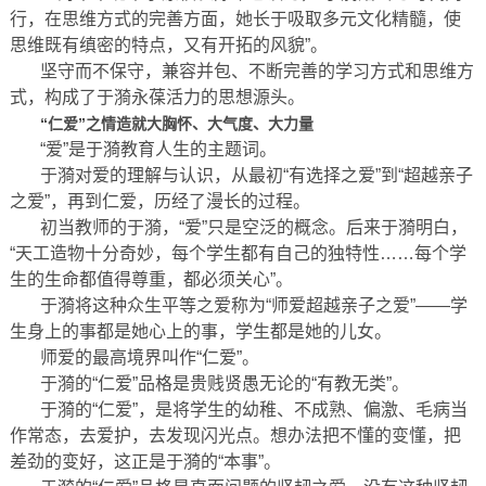
行，在思维方式的完善方面，她长于吸取多元文化精髓，使
思维既有缜密的特点，又有开拓的风貌”。
坚守而不保守，兼容并包、不断完善的学习方式和思维方
式，构成了于漪永葆活力的思想源头。
“仁爱”之情造就大胸怀、大气度、大力量
“爱”是于漪教育人生的主题词。
于漪对爱的理解与认识，从最初“有选择之爱”到“超越亲子
之爱”，再到仁爱，历经了漫长的过程。
初当教师的于漪，“爱”只是空泛的概念。后来于漪明白，
“天工造物十分奇妙，每个学生都有自己的独特性……每个学
生的生命都值得尊重，都必须关心”。
于漪将这种众生平等之爱称为“师爱超越亲子之爱”——学
生身上的事都是她心上的事，学生都是她的儿女。
师爱的最高境界叫作“仁爱”。
于漪的“仁爱”品格是贵贱贤愚无论的“有教无类”。
于漪的“仁爱”，是将学生的幼稚、不成熟、偏激、毛病当
作常态，去爱护，去发现闪光点。想办法把不懂的变懂，把
差劲的变好，这正是于漪的“本事”。