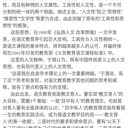
性，而且有鲜明的人文属性。工具性和人文性，是一个不可
分割的统一体的两个侧面。她还主张，“人文性”较之“思想性”
“情意性”“文学性”等更为合适，由此突破了原有的“工具性和思
想性”的框架。
这些思想，在
年《弘扬人文 改革弊端》一文中发
1995
表，在语文教育界引起巨大反响。工具性与人文性相统一，
是语文课程的基本特点，得到越来越多人的认可，并最终体
现在
年印发的教育部《义务教育语文课程标准》中。
2001
这里的人文精神，于漪认为，既有中国传统意义上的人文
思想，也有现代意义上的人文思想。
“这是我在自身学术理论上的一次重要跨越。”于漪说，有
了这个思考和发现，对语文教育教学其他问题的思考和阐
释，就有了原点和强有力的支撑。
由此出发，语文教育就是教文育人。要实现“教文育人”的
大目标，需要
个基础：一是“目中有人”的教育理念，也就是
3
对育人要有全面具体的认识；“‘目中有人’的教育理念指导着我
一生的教育实践活动，成为我语文教学目的观——‘教文育
人’的第一依据”。二是时代的要求和使命意识，要有“以天下