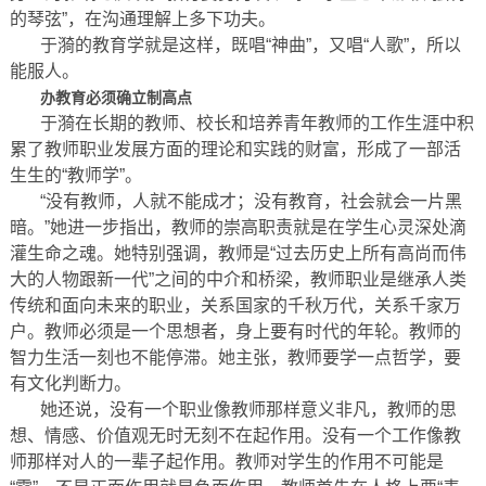
的琴弦”，在沟通理解上多下功夫。
于漪的教育学就是这样，既唱“神曲”，又唱“人歌”，所以
能服人。
办教育必须确立制高点
于漪在长期的教师、校长和培养青年教师的工作生涯中积
累了教师职业发展方面的理论和实践的财富，形成了一部活
生生的“教师学”。
“没有教师，人就不能成才；没有教育，社会就会一片黑
暗。”她进一步指出，教师的崇高职责就是在学生心灵深处滴
灌生命之魂。她特别强调，教师是“过去历史上所有高尚而伟
大的人物跟新一代”之间的中介和桥梁，教师职业是继承人类
传统和面向未来的职业，关系国家的千秋万代，关系千家万
户。教师必须是一个思想者，身上要有时代的年轮。教师的
智力生活一刻也不能停滞。她主张，教师要学一点哲学，要
有文化判断力。
她还说，没有一个职业像教师那样意义非凡，教师的思
想、情感、价值观无时无刻不在起作用。没有一个工作像教
师那样对人的一辈子起作用。教师对学生的作用不可能是