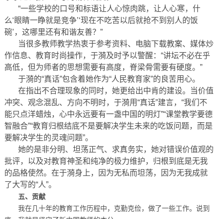
“一些学校的口号和标语让人心惊肉跳，让人心寒，什
么‘眼睛一睁就是竞争’‘现在不吃苦以后就抢不到别人的饭
碗’，这哪里还有和谐友善？”
当很多教师教学热衷于参考资料、电脑下载教案、媒体炒
作信息、教育时尚操作，于漪及时予以警醒：“讲坛不必在乎
高低，但为师者的思想需要有高度，脊梁骨需要有硬度。”
于漪的“真话”包含着她作为“人民教育家”的良苦用心。
在指出不合理现象的同时，她更给出中肯的建设。当价值
冲突、观念混乱、方向不明时，于漪用“真话”建言，“我们不
能只点洋蜡烛，心中永远要有一盏中国的明灯”“课堂教学要德
智融合”“教育归根结底不是要解决学生未来的吃饭问题，而是
要解决学生的灵魂问题”。
她的是非分明、坦荡正气、求真务实，她对错误价值观的
批评，以及对教育神圣和纯净的极力维护，归根到底是无我
的品格使然。在于漪身上，因为无私而坦荡，因为无我成就
了大写的“人”。
五、贡献
我在几十年的教育工作历程中，克勤克俭，做了一些工作。说到