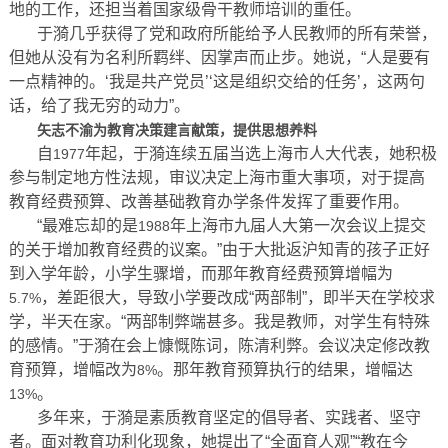
地的工作，还担当着国家级骨干教师培训的重任。
于漪几乎获得了党和政府所能给予人民教师的所有荣誉，
但她从没有为名利所羁绊、因掌声而止步。她说，“人是要有
一点精神的。‘我是共产党员’‘这是组织交给的任务’，这两句
话，给了我无穷的动力”。
矢志不渝为教育决策建言献策，提供思想养料
自
年起，于漪连续五届当选上海市人大代表，她积极
1977
参与制定地方性法规，审议决定上海市重大事项，对于提高
教育经费预算、改善基础教育办学条件发挥了重要作用。
“最难忘却的是
年上海市九届人大第一次会议上提交
1988
的关于增加教育经费的议案。”由于大批返沪知青的孩子正好
到入学年龄，小学生骤增，而那年教育经费预算增幅为
，差距很大，导致小学要改成“两部制”，即半天在学校求
5.7%
学，半天在家。“两部制弊端甚多。我是教师，对学生有特殊
的感情。”于漪在会上慷慨陈词，陈清利弊。会议决定修改教
育预算，增幅改为
。那年教育预算执行的结果，增幅达
8%
。
13%
多年来，于漪是素质教育坚定的倡导者、实践者、坚守
者。面对教育功利化现象，她提出了“全面育人观”“教在今