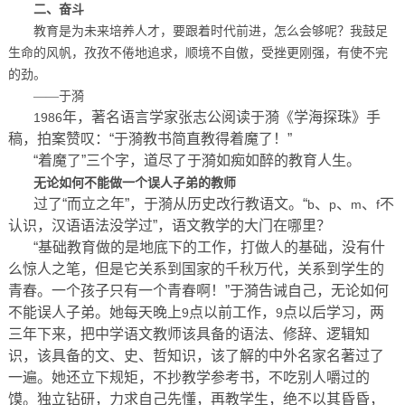
二、奋斗
教育是为未来培养人才，要跟着时代前进，怎么会够呢？我鼓足
生命的风帆，孜孜不倦地追求，顺境不自傲，受挫更刚强，有使不完
的劲。
——于漪
年，著名语言学家张志公阅读于漪《学海探珠》手
1986
稿，拍案赞叹：“于漪教书简直教得着魔了！”
“着魔了”三个字，道尽了于漪如痴如醉的教育人生。
无论如何不能做一个误人子弟的教师
过了“而立之年”，于漪从历史改行教语文。“
、
、
、
不
b
p
m
f
认识，汉语语法没学过”，语文教学的大门在哪里？
“基础教育做的是地底下的工作，打做人的基础，没有什
么惊人之笔，但是它关系到国家的千秋万代，关系到学生的
青春。一个孩子只有一个青春啊！”于漪告诫自己，无论如何
不能误人子弟。她每天晚上
点以前工作，
点以后学习，两
9
9
三年下来，把中学语文教师该具备的语法、修辞、逻辑知
识，该具备的文、史、哲知识，该了解的中外名家名著过了
一遍。她还立下规矩，不抄教学参考书，不吃别人嚼过的
馍。独立钻研，力求自己先懂，再教学生，绝不以其昏昏，