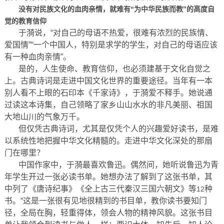
没有对民族文化的血肉亲情，就难有“为中华民族而教”的高度自
觉的教育信仰
于漪说，“对自己的母语不热爱，很难有浓烈的民族情、
爱国情”“一个中国人，特别是求学的学生，对自己的母语应该
有一种血肉亲情”。
是的，人生使命、教育信仰，也必须建基于文化自觉之
上。古典诗词是走进中国文化世界的重要途径。当年有一本
别人看不上眼的石印本《千家诗》，于漪爱不释手。她说通
过读这本诗集，自己领略了家乡山山水水的非凡美丽、祖国
大地山川的气象万千。
但仅凭古典诗词，尤其是仅凭个人的兴趣爱好读书，是难
以系统性地把握中华文化精髓的。走进中华文化深处的那扇
门在哪里？
中国作家中，于漪最喜欢鲁迅。偶然间，她听说鲁迅为青
年学生开过一张必读书单。她想办法了解到了这张书单，其
中列了《唐诗纪事》《全上古三代秦汉三国六朝文》等
种
12
书。“这是一张很有见地很精到的书目单，教你读书要知门
径，全局在胸，轻重得体，领会人物的精神风貌。这张书目