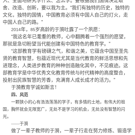
入、全面地研究学什么、怎么学。要根据我们国情决定取
舍、改造、创新，要以我为主。“我们有独特的历史，独特的
文化，独特的国情，中国教育必须有中国人自己的灯火，走
中国人自己的路。”
年，
岁高龄的于漪吐露了一个夙愿：
2014
85
“我这名年已耄耋的教师，心中翻腾着一个强烈的愿望，
那就是急切盼望当代能创建有中国特色的教育学。”
“这部教育学有磅礴之气，和谐之美，它蕴含中国至圣先
贤的教育智慧，包蕴近现代尤其是当代教育的鲜活思想和先
进理念，人类进步教育的种种创造融化其中，不见痕迹。这
部教育学是中华优秀文化教育传统与时代精神的高度整合，
投射出民族智慧的芳香，充满育人成长成才的活力。”
于漪教育学诚如斯言！
四、风范
一颗狭小的心有浩浩荡荡的学子，有多情的土地，有伟大的祖
国，胸怀就会无限宽广，无处不是学习的机会，无处没有智慧的闪
光。
——于漪
做了一辈子教师的于漪，一辈子行走在努力修炼、锻造学