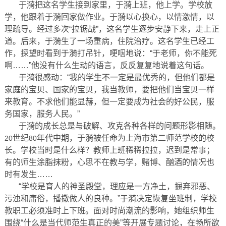
于漪把这名学生接到家里，于漪上班，他上学。学校放
学，他跟着于漪回家做作业。于漪以心换心，以情激情，以
理疏导。经过多次“拉锯战”，这名学生逐步安静下来，走上正
道。后来，于漪生了一场重病，住院治疗。这名学生已经工
作，探望时看到于漪打吊针，哽咽地说：“于老师，你不能死
啊……”他没有什么生动的语言，反反复复地说着这句话。
于漪很感动：“我的学生不一定是最优秀的，但他们都是
家庭的宝贝、国家的宝贝，我当教师，要把他们当宝贝一样
来教育。不求他们能显赫，但一定要成为社会的好公民，服
务国家，服务人民。”
于漪的成长总是与破解、攻克各种各样的问题形影相随。
世纪
年代中期，于漪被任命为上海市第二师范学校的校
20
80
长。学校当时是什么样？教师上班稀稀拉拉，迟到是常事；
有的师生涂脂抹粉，心思不在教与学，赌博、酗酒的情况也
时有发生……
“学校是育人的神圣殿堂，理应是一方净土，摒弃邪恶、
污浊和庸俗，播撒做人的良种。”于漪决定恢复坐班制，学校
教职工必须准时上下班。面对时尚潮流的影响，她组织师生
围绕“什么是当代师范生真正的美”等开展专题讨论，在畅所欲