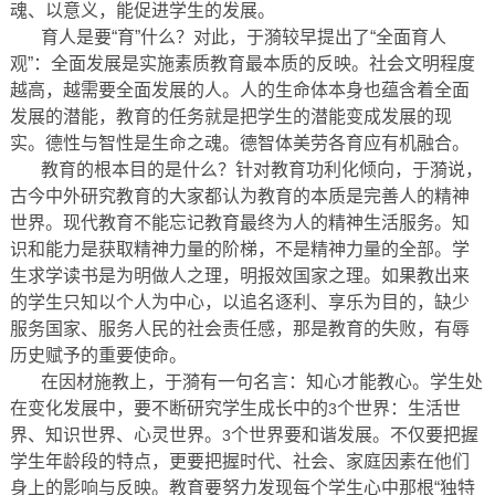
魂、以意义，能促进学生的发展。
育人是要“育”什么？对此，于漪较早提出了“全面育人
观”：全面发展是实施素质教育最本质的反映。社会文明程度
越高，越需要全面发展的人。人的生命体本身也蕴含着全面
发展的潜能，教育的任务就是把学生的潜能变成发展的现
实。德性与智性是生命之魂。德智体美劳各育应有机融合。
教育的根本目的是什么？针对教育功利化倾向，于漪说，
古今中外研究教育的大家都认为教育的本质是完善人的精神
世界。现代教育不能忘记教育最终为人的精神生活服务。知
识和能力是获取精神力量的阶梯，不是精神力量的全部。学
生求学读书是为明做人之理，明报效国家之理。如果教出来
的学生只知以个人为中心，以追名逐利、享乐为目的，缺少
服务国家、服务人民的社会责任感，那是教育的失败，有辱
历史赋予的重要使命。
在因材施教上，于漪有一句名言：知心才能教心。学生处
在变化发展中，要不断研究学生成长中的
个世界：生活世
3
界、知识世界、心灵世界。
个世界要和谐发展。不仅要把握
3
学生年龄段的特点，更要把握时代、社会、家庭因素在他们
身上的影响与反映。教育要努力发现每个学生心中那根“独特