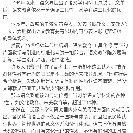
年以来，语文界提出了语文学科的“工具说”。“文革”
1949
后，语文教育依然十分强调工具性，甚至有纯工具化的倾
向。
年，敏锐的于漪先声夺人，发表《既教文，又教人》
1979
一文，大胆提出语文教育要有思想内容与表达形式辩证统一
的整体观念。
然而，
世纪
年代中后期，语文教育“工具化”引导下的
20
80
片面教学与引进的标准化考试一拍即合，语文教学陷入题海
训练，学生没有兴趣，老师迷茫。
许多人把鞭子打在了高考上，于漪却不这么认为。“支配
群体性教学行为的其实是不正确的语文教育观念。”她进行综
合分析后，发现关键是对语文学科的性质认识不清楚，是“语
文课就是基础工具课”的思潮在起作用。
那么语文到底该如何定位呢？当时给语文学科定的各种
“性”，如文化教育、审美教育等，超过了
种。
10
于漪在广泛深入学习研究国内外有关母语方面的文献后提
出，各民族的语言都不仅是一国符号体系，而且是该民族认
识世界、阐释世界的意义体系和价值体系。语言不但有自然
代码的性质，而且有文化代码的性质；不但有鲜明的工具属