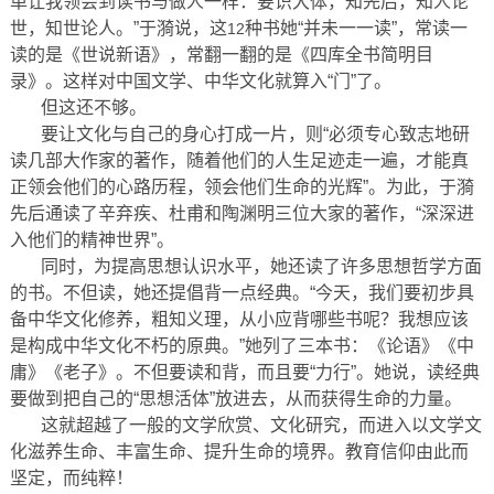
单让我领会到读书与做人一样：要识大体，知先后，知人论
世，知世论人。”于漪说，这
种书她“并未一一读”，常读一
12
读的是《世说新语》，常翻一翻的是《四库全书简明目
录》。这样对中国文学、中华文化就算入“门”了。
但这还不够。
要让文化与自己的身心打成一片，则“必须专心致志地研
读几部大作家的著作，随着他们的人生足迹走一遍，才能真
正领会他们的心路历程，领会他们生命的光辉”。为此，于漪
先后通读了辛弃疾、杜甫和陶渊明三位大家的著作，“深深进
入他们的精神世界”。
同时，为提高思想认识水平，她还读了许多思想哲学方面
的书。不但读，她还提倡背一点经典。“今天，我们要初步具
备中华文化修养，粗知义理，从小应背哪些书呢？我想应该
是构成中华文化不朽的原典。”她列了三本书：《论语》《中
庸》《老子》。不但要读和背，而且要“力行”。她说，读经典
要做到把自己的“思想活体”放进去，从而获得生命的力量。
这就超越了一般的文学欣赏、文化研究，而进入以文学文
化滋养生命、丰富生命、提升生命的境界。教育信仰由此而
坚定，而纯粹！