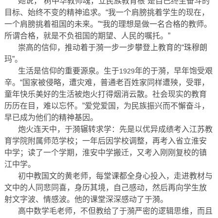
她说，“树中华教师魂，立民族教育根”是自己终生奋斗的
目标、始终不变的精神追求。“我一个肩膀挑着学生的现在，
一个肩膀挑着祖国的未来。”“我的理想是做一名合格的教师。
所谓合格，就是不负祖国的期望、人民的嘱托。”
崇高的信仰，推动着于漪一步一步攀登上教育的“珠穆朗
玛”。
生活是信仰的重要源泉。生于
年的于漪，早年饱受艰
1929
辛。“国家被侵略，遭灾难，普通老百姓家同样遭殃，受罪，
童年快乐美好的生活被炮火打得烟消云散。社会现实的教育
历历在目，难以忘怀。”爱党爱国，为民族振兴而不懈奋斗，
早已成为他们的精神基因。
炮火连天中，于漪辗转求学：先是以优异成绩考入江苏教
育学院附属师范学校；一年后因学校调整，再考入省立淮安
中学；读了一个学期，淮安中学搬迁，又考入刚刚复校的镇
江中学。
初中教国文的黄老师，每堂课都全身心投入，走进教材与
文中的人同悲同喜，身历其境，自己感动，然后再向学生放
射文字波、情感波。他的课堂深深感动了于漪。
高中数学毛老师，不但教给了于漪严密的逻辑思维，而且