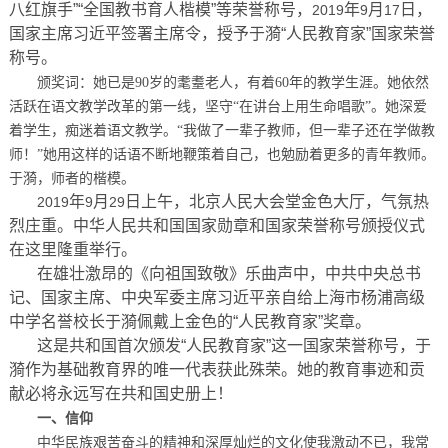
八红旗手”“全国教书育人楷模”等荣誉称号，
年
月
日，
2019
9
17
国家主席习近平签署主席令，授予于漪“人民教育家”国家荣誉
称号。
颁奖词：她已是
90
岁的耄耋老人，有着
60
年的教学生涯。她依然
活跃在语文教学改革的第一线，坚守“在讲台上用生命唱歌”。她深爱
着学生，痴迷着语文教学。“我做了一辈子教师，但一辈子还在学做教
师！”她用这样的话语不断地鞭策着自己，也勉励着更多的青年教师。
于漪，师者的楷模。
年
月
日上午，北京人民大会堂金色大厅，气氛热
2019
9
29
烈庄重。中华人民共和国国家勋章和国家荣誉称号颁授仪式
在这里隆重举行。
在雄壮激昂的《向祖国致敬》乐曲声中，中共中央总书
记、国家主席、中央军委主席习近平亲自给上海市杨浦高级
中学名誉校长于漪佩戴上金色的“人民教育家”奖章。
这是共和国首次颁发“人民教育家”这一国家荣誉称号，于
漪作为基础教育界的唯一代表获此殊荣。她的教育事迹和贡
献必将永远写在共和国史册上！
一、信仰
中华民族艰苦奋斗的精神和深厚灿烂的文化使我激动不已，我常