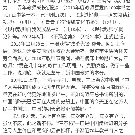
知行录》《于漪新世纪教育论丛》（
卷）。主编有《教育魅
6
力——青年教师成长钥匙》（
年度教师喜爱的
本书之
2013
100
中第一本，已印刷
次）、《走进经典——语文阅读新
TOP10
11
视野》（
册）、《“青青子衿”传统文化书系》（
册）、
6
12
《现代教师自我发展丛书》（共
本）、《现代教师学概
18
论》等。
年
月，《于漪全集》（
卷
本）正式出版。
2018
8
8
21
年
月
日，于漪获得“改革先锋”称号。回到上海
2018
12
28
后，她认为需要贯彻全国教育大会精神，促进学生德智体美
劳全面发展。
年教师节期间，她在病床上勉励广大青年
2019
教师：“我在几十年的教育工作历程中，克勤克俭，做了一些
工作。说到底，我就是坚守了新中国教师的本分。”
月
日上午，于漪早早打开电视，在上海家中收看了中
10
1
华人民共和国成立
周年庆祝大会。“我感受到体内潜藏的力
70
量要在新时代更好地迸发出来。正如习近平总书记所讲的，
中国的昨天已经写在人类的史册上，中国的今天正在亿万人
民手中创造，中国的明天必将更加美好。”
《左传》云：“太上有立德，其次有立功，其次有立言，
虽久不废，此之谓不朽。”“三不朽”一直是中国传统知识分子
追寻人生价值和意义的最高标杆。于漪近
年教书育人之
70