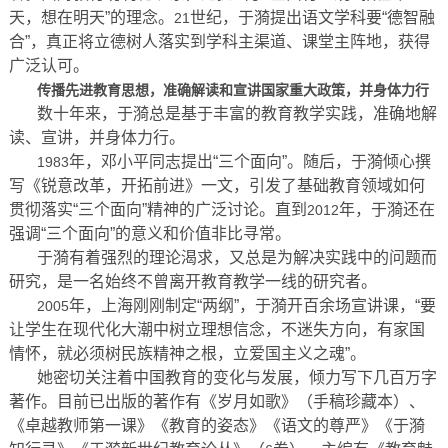
天，想在明天”的理念。
世纪，于漪提出语文学科要“德智融
21
合”，真正将立德树人落实到学科主渠道、课堂主阵地，获得
广泛认可。
传播先进教育思想，准确解读和宣讲国家重大政策，并身体力行
数十年来，于漪总是基于丰富的教育教学实践，准确地解
读、宣讲，并身体力行。
年，邓小平同志提出“三个面向”。随后，于漪倾心撰
1983
写《锐意改革，开拓前进》一文，引发了基础教育领域如何
贯彻落实“三个面向”精神的广泛讨论。直到
年，于漪还在
2012
强调“三个面向”的意义和价值非比寻常。
于漪有着强烈的理论渴求，又总是为解决实践中的问题而
研究，是一名始终不曾离开教育教学一线的研究者。
年，上海刚刚制定“两纲”，于漪开百余场宣讲课，“要
2005
让学生在现代化大潮中树立理想信念，不迷失方向，有家国
情怀，就必须树民族精神之根，立爱国主义之魂”。
她密切关注着中国教育的变化与发展，倾力写下几百万字
著作。目前已出版的著作有《岁月如歌》（手稿珍藏本）、
《卓越教师第一课》《教育的姿态》《语文的尊严》《于漪