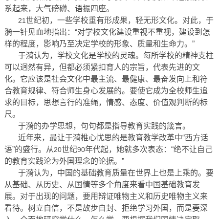
系起来，大气磅礴、语振四座。
世纪初，一些学校重有形成果，轻无形文化。对此，于
21
漪一针见血地指出：“对学校文化建设重视不重视，建设到怎
样的程度，影响乃至决定学校的形象、质量和生命力。”
于漪认为，学校文化是学校的灵魂。每所学校的精神支柱
可以迥然有异，但都必须紧扣育人的宗旨，代表先进的文
化。它应该是社会文化中最主流、最健康、最奋发向上和符
合教育规律、符合师生身心发展的。要使它成为全校师生追
求的目标，思想言行的准绳，情感、态度、价值观判断的标
尺。
于漪的办学思想，句句都是指导教育实践的箴言。
近年来，最让于漪椎心忧思的是教育教学改革中“西方话
语”的盛行。从
世纪
年代起，她就多次表态：“绝不让自己
20
90
的教育实践沦为外国理念的论据。”
于漪认为，中国的基础教育质量在世界上也是上乘的。要
从基础、从历史、从国情等多个角度来看中国基础教育发
展。对于出现的问题，要用辩证唯物主义和历史唯物主义来
看待。树立自信，不是故步自封、拒绝学习外国，而是要深