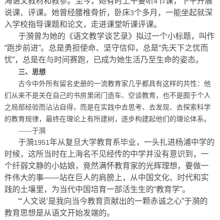
海语文教材和教参。至今，她有时上午要听
节课，下午开展
4
说课、评课。她曾经腰椎骨折，卧床
个多月，一能坐起就深
3
入学校指导课题和论文，走进课堂听课评课。
于漪曾为她的《语文教学谈艺录》拟过一个小标题，叫作
“跑步前进”。总是勇担使命、坚守信仰，总是“先天下之忧而
忧”，总是在与时间赛跑，已成为她生活乃至生命的姿态。
三、思想
古今中外所有留名史册的一流教育家几乎都具有这样的共性：他
们从来不是关在自己的书房里闭门造车、空谈教育，也不是囿于个人
之局部经验而沾沾自得，而是在实践中去思考、去发现、去探索科学
的教育规律，最终在理论上有所建树，逐步构建起他们的理论体系。
——于漪
于漪
年从复旦大学教育系毕业，一头扎进杨浦中学的
1951
时候，这所当时在上海名不见经传的中学并没有意识到，一
个纤弱文静的小姑娘，竟然满怀教育家的光辉理想，要做一
件伟大的事——站在巨人的肩膀上，从中国文化、时代和实
践的土壤里，为当代中国培育一部活生生的“教育学”。
“‘人文说’是我向当今教育贡献出的一颗赤诚之心”于漪的
教育思想是从语文开始发端的。