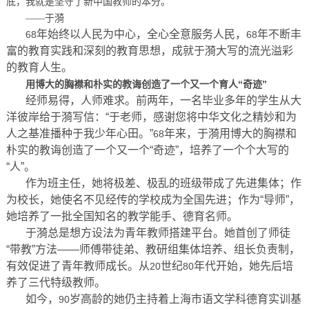
底，我就是坚守了新中国教师的本分。
——于漪
年始终以人民为中心，全心全意服务人民，
年不断丰
68
68
富的教育实践和深刻的教育思想，成就于漪大写的流光溢彩
的教育人生。
用博大的胸襟和朴实的教诲创造了一个又一个育人“奇迹”
经师易得，人师难求。前两年，一名毕业多年的学生从大
洋彼岸给于漪写信：“于老师，感谢您将中华文化之精妙和为
人之基准播种于我少年心田。”
年来，于漪用博大的胸襟和
68
朴实的教诲创造了一个又一个“奇迹”，培养了一个个大写的
“人”。
作为班主任，她将极差、极乱的班级带成了先进集体；作
为校长，她使名不见经传的学校成为全国先进；作为“导师”，
她培养了一批全国知名的教学能手、德育名师。
于漪总是想方设法为青年教师搭建平台。她首创了师徒
“带教”方法——师傅带徒弟、教研组集体培养、组长负责制，
有效促进了青年教师成长。从
世纪
年代开始，她先后培
20
80
养了三代特级教师。
如今，
岁高龄的她仍主持着上海市语文学科德育实训基
90