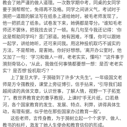
教会了她严谨的做人道理。一次数学期中考，同桌的女同学
要于漪帮帮忙，免得再不及格。同学之间讲义气，考试时于
漪把一道题的解法写在纸条上递给她时，被毛老师发现了，
他一把抓走了纸条。试卷发下来，她俩都是零分。“谁知毛老
师还不罢休，把我找去说了一顿。有几句至今我还记得：‘你
这是帮助同学吗？歪门邪道。她有困难，不懂，你可以跟她
一起学，讲给她听，还可来问我。用这种投机取巧不诚实的
方法，不是帮她，是害她。你好好想想。’离开办公室时，他
又加了一句：‘学习和做人一样，老老实实，懂吗？’”这件事于
漪刻骨铭心，“从此，我做任何事情都要想一想：是否‘老老实
实’？是否想‘投机取巧’？”
上了复旦大学，于漪碰到了许多“大先生”。一年级国文老
师是方令孺教授，课堂上旁征博引，信手拈来，“引导我们超
越阅读的具体文章，认识世事，了解人情，视野一下子拓宽
了”。教世界教育史的曹孚教授，上课时“手无片纸，口若悬
河，各个国家教育的发生、发展、特点、利弊，讲得具体生
动，有理有据，似乎他在那些国家办过教育一般”。
这些老师，言传身教，为于漪树立起一个个求学、做人、
教书的标杆，激发了她人生使命和教育信仰的形成。