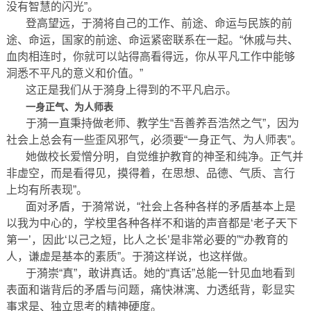
没有智慧的闪光”。
登高望远，于漪将自己的工作、前途、命运与民族的前
途、命运，国家的前途、命运紧密联系在一起。“休戚与共、
血肉相连时，你就可以站得高看得远，你从平凡工作中能够
洞悉不平凡的意义和价值。”
这正是我们从于漪身上得到的不平凡启示。
一身正气、为人师表
于漪一直秉持做老师、教学生“吾善养吾浩然之气”，因为
社会上总会有一些歪风邪气，必须要“一身正气、为人师表”。
她做校长爱憎分明，自觉维护教育的神圣和纯净。正气并
非虚空，而是看得见，摸得着，在思想、品德、气质、言行
上均有所表现”。
面对矛盾，于漪常说，“社会上各种各样的矛盾基本上是
以我为中心的，学校里各种各样不和谐的声音都是‘老子天下
第一’，因此‘以己之短，比人之长’是非常必要的”“办教育的
人，谦虚是基本的素质”。于漪这样说，也这样做。
于漪崇“真”，敢讲真话。她的“真话”总能一针见血地看到
表面和谐背后的矛盾与问题，痛快淋漓、力透纸背，彰显实
事求是、独立思考的精神硬度。