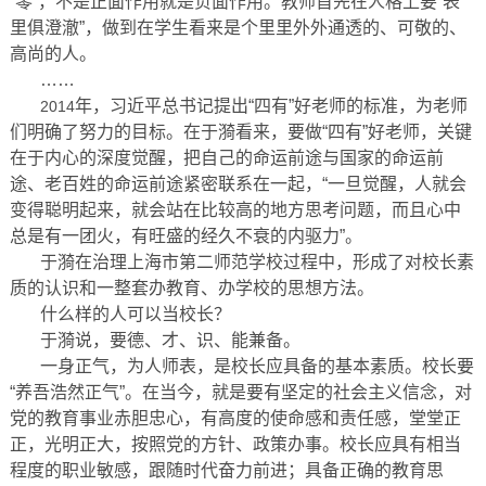
“零”，不是正面作用就是负面作用。教师首先在人格上要“表
里俱澄澈”，做到在学生看来是个里里外外通透的、可敬的、
高尚的人。
……
年，习近平总书记提出“四有”好老师的标准，为老师
2014
们明确了努力的目标。在于漪看来，要做“四有”好老师，关键
在于内心的深度觉醒，把自己的命运前途与国家的命运前
途、老百姓的命运前途紧密联系在一起，“一旦觉醒，人就会
变得聪明起来，就会站在比较高的地方思考问题，而且心中
总是有一团火，有旺盛的经久不衰的内驱力”。
于漪在治理上海市第二师范学校过程中，形成了对校长素
质的认识和一整套办教育、办学校的思想方法。
什么样的人可以当校长？
于漪说，要德、才、识、能兼备。
一身正气，为人师表，是校长应具备的基本素质。校长要
“养吾浩然正气”。在当今，就是要有坚定的社会主义信念，对
党的教育事业赤胆忠心，有高度的使命感和责任感，堂堂正
正，光明正大，按照党的方针、政策办事。校长应具有相当
程度的职业敏感，跟随时代奋力前进；具备正确的教育思