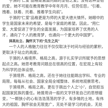
于漪的“仁爱”品格是直面问题的坚韧之爱。没有这种坚韧
的爱，她不可能在教育教学中年年月月、任劳任怨，“引着、
拽着、扶着、托着、推着学生向前”。
于漪的“仁爱”品格更是为师的大爱大德大情怀。她眼中的
学生是国家未来的希望，是每个家庭的希望。因此，“用仁
爱、大爱促进了学生的全面发展，为国家培养了优秀的人
才，通向了个人的教育梦，也通向一个更大的中国梦”。
择高处立、胸怀天下的“先生之风”
一个人的人格魅力往往不仅仅取决于时间与经验的累积，
更取决于站立的高度。
于漪的人格境界、格局之高，源于扎实学识所赋予的思想
起点之高。她思考教育问题总在很高的位置，在宏观上有较
为科学的总体设想。
于漪境界、格局之高，还在于她往往能跳出学科、专业的
局限，每每从社会、国家全局全域整体、系统地观察思考。
于漪境界、格局之高，更在于跳出个人之“小”，自觉担当
起国家民族的重任。她曾用诗一般的文字抒发自己的思想嬗
变，“一颗狭小的心有浩浩荡荡的学子，有多情的土地，有伟
大的祖国，胸怀就会无限宽广，无处不是学习的机会，无处