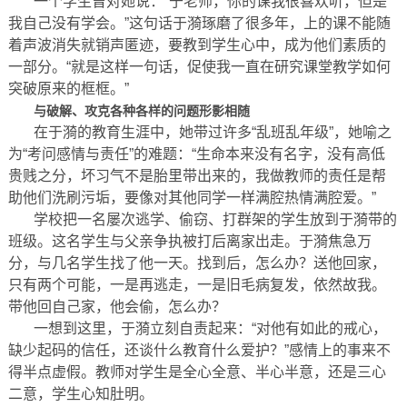
一个学生曾对她说：“于老师，你的课我很喜欢听，但是
我自己没有学会。”这句话于漪琢磨了很多年，上的课不能随
着声波消失就销声匿迹，要教到学生心中，成为他们素质的
一部分。“就是这样一句话，促使我一直在研究课堂教学如何
突破原来的框框。”
与破解、攻克各种各样的问题形影相随
在于漪的教育生涯中，她带过许多“乱班乱年级”，她喻之
为“考问感情与责任”的难题：“生命本来没有名字，没有高低
贵贱之分，坏习气不是胎里带出来的，我做教师的责任是帮
助他们洗刷污垢，要像对其他同学一样满腔热情满腔爱。”
学校把一名屡次逃学、偷窃、打群架的学生放到于漪带的
班级。这名学生与父亲争执被打后离家出走。于漪焦急万
分，与几名学生找了他一天。找到后，怎么办？送他回家，
只有两个可能，一是再逃走，一是旧毛病复发，依然故我。
带他回自己家，他会偷，怎么办？
一想到这里，于漪立刻自责起来：“对他有如此的戒心，
缺少起码的信任，还谈什么教育什么爱护？”感情上的事来不
得半点虚假。教师对学生是全心全意、半心半意，还是三心
二意，学生心知肚明。