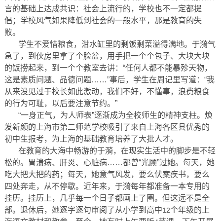
言的基础上达成共识：社会上流行的，学校也不一定都提
倡；学校风气如果降低到社会的一般水平，那是教育的失
败。
学生不爱惜粮食，泔水缸里的剩饭剩菜溢得满地。于漪气
急了，到伙房里拿了个脸盆，用手把一个个包子、大块大块
的饭捞起来，到一个个教室去讲：“任何人都不能暴殄天物，
这是素质问题、品德问题……”事后，学生在周记里写道：“我
从来没见过于校长如此激动，我们不好，不懂事，浪费粮食
的行为可耻，以后要注意节约。”
“一身正气，为人师表”逐渐成为全校师生的精神支柱。焕
发新颜的上海市第二师范学校吸引了来自上海各区县优秀的
初中生报考，为上海的基础教育培养了大批人才。
在教育的大海中畅游的于漪，在现实生活中的脚步是不轻
松的。胃溃疡、肝炎、心脏病……都曾“光顾”过她。每天，她
吃大把大把的药；每天，她意气风发，要么伏案疾书，要么
四处奔走，从不停歇。近年来，于漪每年都准备一本专用的
挂历。挂历上，几乎每一个日子都画上了圈。但这远不是全
部。退休后，她逐字逐句审阅了从小学到高中
个年级的上
12