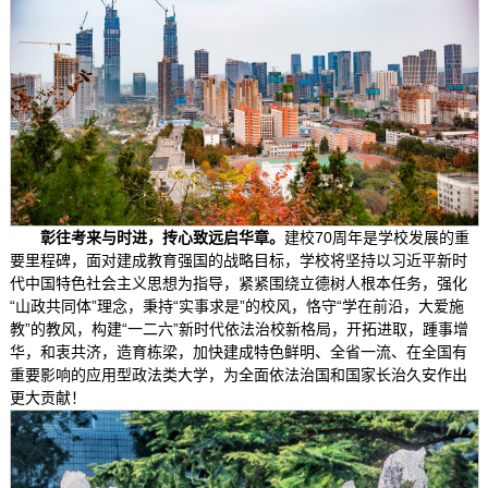
彰往考来与时进，抟心致远启华章。
建校70周年是学校发展的重
要里程碑，面对建成教育强国的战略目标，学校将坚持以习近平新时
代中国特色社会主义思想为指导，紧紧围绕立德树人根本任务，强化
“山政共同体”理念，秉持“实事求是”的校风，恪守“学在前沿，大爱施
教”的教风，构建“一二六”新时代依法治校新格局，开拓进取，踵事增
华，和衷共济，造育栋梁，加快建成特色鲜明、全省一流、在全国有
重要影响的应用型政法类大学，为全面依法治国和国家长治久安作出
更大贡献！