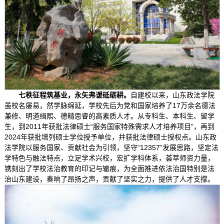
七秩征程筑基业，永矢弗谖砥砺耕。
自建校以来，山东政法学院
虽校名屡易，然学脉绵延，学校先后为党和国家培养了17万余名德法
兼修、明道缉熙、德精思睿的高素质人才。从专科生、本科生、留学
生，到2011年获批法律硕士“服务国家特殊需求人才培养项目”，再到
2024年获批增列硕士学位授予单位，并获批法律硕士授权点。山东政
法学院以服务国家、贡献社会为引领，坚守“12357”发展思路，坚定法
学特色与融法特点，立足学术兴校，宏扩学科体系，荟萃师资力量，
镌刻出了学校法治教育的印记与辙痕，为全面推进依法治国特别是法
治山东建设，奏响了昂扬之声，贡献了坚实之力，提供了人才支撑。