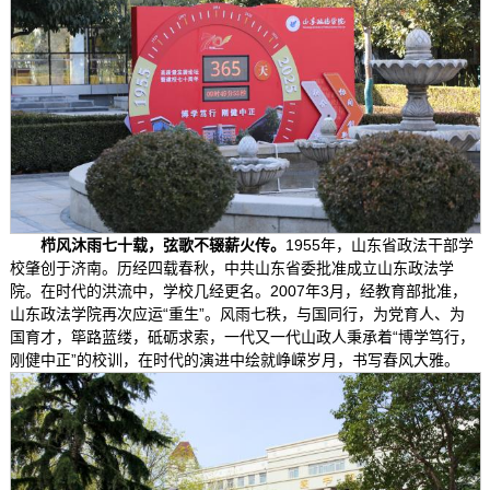
栉风沐雨七十载，弦歌不辍薪火传。
1955年，山东省政法干部学
校肇创于济南。历经四载春秋，中共山东省委批准成立山东政法学
院。在时代的洪流中，学校几经更名。2007年3月，经教育部批准，
山东政法学院再次应运“重生”。风雨七秩，与国同行，为党育人、为
国育才，筚路蓝缕，砥砺求索，一代又一代山政人秉承着“博学笃行，
刚健中正”的校训，在时代的演进中绘就峥嵘岁月，书写春风大雅。