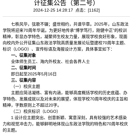
计征集公告（第二号）
2024-12-25 14:28:17 点击：[
1162
]
七秩风华，弦歌不辍；盛世相约，共谱华章。2025年，山东政法
学院将迎来70周年华诞。为更好地传承“博学笃行，刚健中正”的校训
精神，彰显办学特色，凝聚师生校友力量，展现学校良好形象，现面
向校内外公开征集山东政法学院高质量发展论坛暨建校70周年主题、
标识（LOGO）、宣传标语及海报设计方案，具体事宜如下：
一、征集对象
全体师生员工、海内外校友、社会各界人士
二、征集时间
即日起至2025年5月16日
三、征集内容
（一）校庆主题
主题应简洁凝练、富有内涵，能够高度概括学校的历史底蕴、办
学特色、发展成就以及对未来的展望，体现学校70周年校庆的主旨和
精神，字数原则上不超过20字。
（二）校庆标识（LOGO）
1.设计应主题突出、创意新颖、寓意深刻，具有较强的艺术感染
力和视觉冲击力，能够鲜明地体现山东政法学院的特色和70周年校庆
的主题。