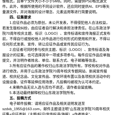
像格式，且单个文件大小不小于5MB。同时，需提供PSD格式源文
件。此外，根据所使用的不同设计软件，还应同时提供AI、EPS等矢
量源文件，并对海报的设计理念、元素运用等进行简要说明。
四、征集要求
1.应征作品必须为原创，未公开发表，不得侵犯他人合法权益，
若发生版权纠纷，由应征者自行解决和承担法律责任。在山东政法学
院70周年校庆主题、标识（LOGO）、宣传标语和宣传海报正式发布
前，不得自行或授权他人对作品进行任何形式的使用和开发，不得以
任何形式发表、宣传、转让应征作品或宣传其应征行为。
2.应征者可同时参与校庆主题、标识（LOGO）、宣传标语及海
报设计的征集，也可选择其中一项或多项参与。每件应征作品应单独
提交，并注明作者姓名、单位、联系方式、电子邮箱等信息。
3.所有应征作品的著作权归山东政法学院所有，学校有权对作品
进行修改，并用于山东政法学院70周年校庆专题网站、新闻宣传报
道、校庆纪念品、文化宣传品、学校环境布置以及各项校庆活动中的
设施设备、证件等延伸应用场景，凡投稿均被视为认可本约定。
4.来稿作品无论入选与否均不退还，请作者自留底稿。
5.本活动最终解释权归山东政法学院所有。
五、投稿方式
电子邮件投稿：请将应征作品及相关说明发送至
szdxb_1955@163.com，邮件主题请注明“山东政法学院70周年校庆
征集+应征类别（主题/标识/宣传标语/海报）+作者姓名”。