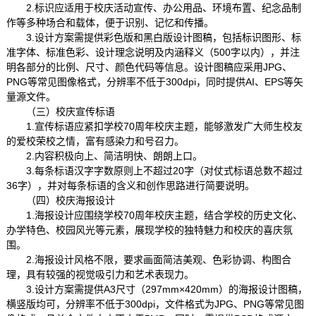
2.标识应适用于校庆活动宣传、办公用品、环境布置、纪念品制
作等多种场合和载体，便于识别、记忆和传播。
3.设计方案需提供彩色版和黑白版设计图稿，包括标识图形、标
准字体、标准色彩、设计理念说明及内涵释义（500字以内），并注
明各部分的比例、尺寸、颜色代码等信息。设计图稿应采用JPG、
PNG等常见图像格式，分辨率不低于300dpi，同时提供AI、EPS等矢
量源文件。
（三）校庆宣传标语
1.宣传标语应紧扣学校70周年校庆主题，能够激发广大师生校友
的爱校荣校之情，富有感染力和号召力。
2.内容积极向上、简洁明快、朗朗上口。
3.每条标语汉字字数原则上不超过20字（对仗式标语总数不超过
36字），并对每条标语的含义和创作思路进行简要说明。
（四）校庆海报设计
1.海报设计应围绕学校70周年校庆主题，结合学校的历史文化、
办学特色、校园风光等元素，展现学校的独特魅力和校庆的喜庆氛
围。
2.海报设计风格不限，要求画面简洁美观、色彩协调、构图合
理，具有较强的视觉吸引力和艺术表现力。
3.设计方案需提供A3尺寸（297mm×420mm）的海报设计图稿，
横竖版均可，分辨率不低于300dpi，文件格式为JPG、PNG等常见图