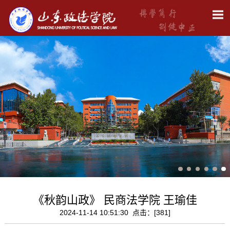
​《秋韵山政》 民商法学院 王瑜佳
2024-11-14 10:51:30 点击：[
381
]