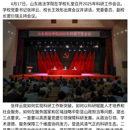
4月17日，山东政法学院在学校礼堂召开2025年科研工作会议。
学校党委书记张祥云、校长王效彤出席会议并讲话，党委委员、副校
长窦衍瑞主持会议。
张祥云就如何实现科研工作新突破，如何以科研赋能人才培养和
社会服务，如何在服务国家和区域战略中彰显山政担当等问题，提出
三点要求。一是要以高质量党建引领保障科研发展，从政治引领、学
术道德、服务保障三个维度协同发力，营造风清气正的科研生态。二
是要以需求导向优化科研方向，紧扣国家战略需求，强化“融法”特色