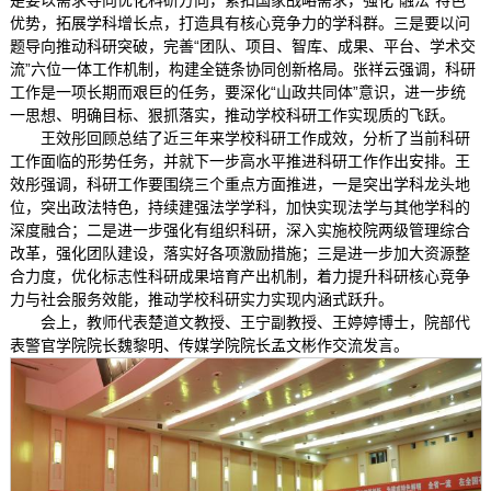
优势，拓展学科增长点，打造具有核心竞争力的学科群。三是要以问
题导向推动科研突破，完善“团队、项目、智库、成果、平台、学术交
流”六位一体工作机制，构建全链条协同创新格局。张祥云强调，科研
工作是一项长期而艰巨的任务，要深化“山政共同体”意识，进一步统
一思想、明确目标、狠抓落实，推动学校科研工作实现质的飞跃。
王效彤回顾总结了近三年来学校科研工作成效，分析了当前科研
工作面临的形势任务，并就下一步高水平推进科研工作作出安排。王
效彤强调，科研工作要围绕三个重点方面推进，一是突出学科龙头地
位，突出政法特色，持续建强法学学科，加快实现法学与其他学科的
深度融合；二是进一步强化有组织科研，深入实施校院两级管理综合
改革，强化团队建设，落实好各项激励措施；三是进一步加大资源整
合力度，优化标志性科研成果培育产出机制，着力提升科研核心竞争
力与社会服务效能，推动学校科研实力实现内涵式跃升。
会上，教师代表楚道文教授、王宁副教授、王婷婷博士，院部代
表警官学院院长魏黎明、传媒学院院长孟文彬作交流发言。