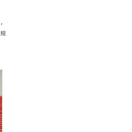
告，
在规