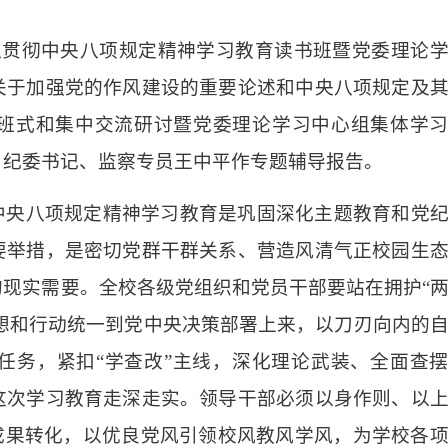
入贯彻中央八项规定精神学习教育读书班暨党委理论
关于加强党的作风建设的重要论述和中央八项规定及
班式和集中交流研讨暨党委理论学习中心组集体学
、纪委书记、监察专员王中平作专题辅导报告。
中央八项规定精神学习教育是巩固深化主题教育和党
要举措，是密切党群干群关系、营造风清气正校园生
现实需要。全校各级党组织和党员干部要站在拥护“
思想和行动统一到党中央决策部署上来，以刀刃向内的
任务，紧扣“学查改”主线，深化理论武装、全面查
这次学习教育走深走实。领导干部必须以身作则、以
成果转化，以优良党风引领校风教风学风，为学校各