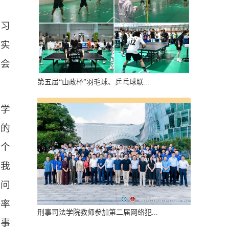
学习
其实
习会
第五届“山政杯”羽毛球、乒乓球联...
纪学
态的
两个
自我
摆问
上率
刑事司法学院教师参加第二届网络犯...
项事