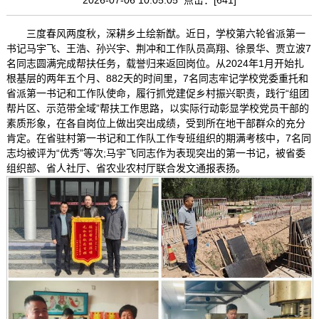
三度春风两度秋，深耕乡土绘新猷。近日，学校第六轮省派第一
书记马宇飞、王浩、孙兴宇、荆冲和工作队员高翔、徐景华、贾立波7
名同志圆满完成帮扶任务，载誉归来返回岗位。从2024年1月开始扎
根基层的两年五个月、882天的时间里，7名同志牢记学校党委重托和
省派第一书记和工作队使命，履行抓党建促乡村振兴职责，践行“组团
帮片区、示范带全域”帮扶工作思路，以实际行动彰显学校党员干部的
素质形象，在各自岗位上做出突出成绩，受到所在地干部群众的充分
肯定。在省驻村第一书记和工作队工作专班组织的期满考核中，7名同
志均被评为“优秀”等次;马宇飞同志作为表现突出的第一书记，被省委
组织部、省人社厅、省农业农村厅联合发文通报表扬。