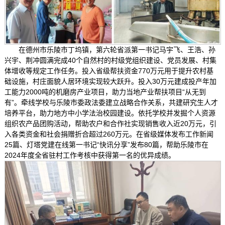
在德州市乐陵市丁坞镇，
第六轮省派第一书记马宇飞、王浩、孙
兴宇、荆冲圆满完成40个自然村的村级党组织建设、党员发展、村集
体增收等规定工作任务。投入省级帮扶资金770万元用于提升农村基
础设施，村庄面貌人居环境实现较大跃升。投入30万元建成投产年加
工能力2000吨的机磨房产业项目，助力当地产业帮扶项目“从无到
有”。牵线学校与乐陵市委政法委建立战略合作关系，共建研究生人才
培养平台，助力地方中小学法治校园建设。依托学校并发掘个人资源
组织农产品团购活动，帮助农户和合作社实现销售收入近20万元，引
入各类资金和社会捐赠折合超过260万元。在省级媒体发布工作新闻
25篇、灯塔党建在线第一书记“快讯分享”发布80篇，帮助乐陵市在
2024年度全省驻村工作考核中获得第一名的优异成绩。