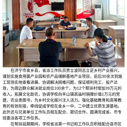
在济宁市金乡县，省派工作队员贾立波同志立足乡村产业振兴，
谋划实施食用菌产业园和农产品储鲜基地产业项目，前后30余次到施
工现场实地查看进展、协调解决困难问题，保证顺利完工、投产达
效，为周边群众解决就业岗位100余个，为12个帮扶村增加39万元的
收入。拓展文化助农，协调学校向羊山镇高庙村捐赠价值1万元的党
建、农业类图书，为乡村文化振兴注入活力。强化基础教育和高等教
育的有效衔接，牵线促成学校在金乡一中、二中建立优质生源基地。
此外还与兄弟单位工作队员相互配合、密切合作，圆满完成省、市专
班委派各项工作任务。
在帮扶延期期间，学校省派第一书记和工作队员积极配合县市区