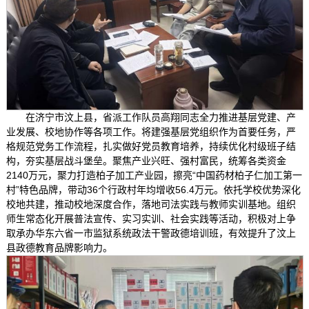
在济宁市汶上县，省派工作队员高翔同志全力推进基层党建、产
业发展、校地协作等各项工作。将建强基层党组织作为首要任务，严
格规范党务工作流程，扎实做好党员教育培养，持续优化村级班子结
构，夯实基层战斗堡垒。聚焦产业兴旺、强村富民，统筹各类资金
2140万元，聚力打造柏子加工产业园，擦亮“中国药材柏子仁加工第一
村”特色品牌，带动36个行政村年均增收56.4万元。依托学校优势深化
校地共建，推动校地深度合作，落地司法实践与教师实训基地。组织
师生常态化开展普法宣传、实习实训、社会实践等活动，积极对上争
取承办华东六省一市监狱系统政法干警政德培训班，有效提升了汶上
县政德教育品牌影响力。