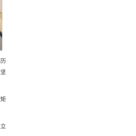
展历
的坚
规矩
，立