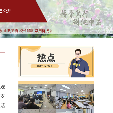
息公开
政
山政邮箱
校长邮箱
常用链接 》
防观
党支
建活