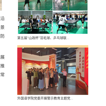
史沿
场景
人防
第五届“山政杯”羽毛球、乒乓球联...
径展
同推
，常
外国语学院党委开展警示教育主题党...