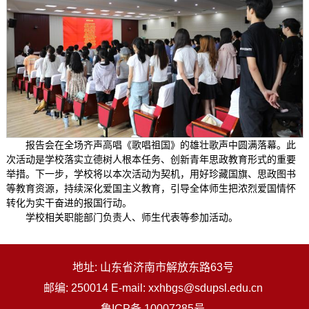
报告会在全场齐声高唱《歌唱祖国》的雄壮歌声中圆满落幕。此
次活动是学校落实立德树人根本任务、创新青年思政教育形式的重要
举措。下一步，学校将以本次活动为契机，用好珍藏国旗、思政图书
等教育资源，持续深化爱国主义教育，引导全体师生把浓烈爱国情怀
转化为实干奋进的报国行动。
学校相关职能部门负责人、师生代表等参加活动。
地址: 山东省济南市解放东路63号
邮编: 250014 E-mail: xxhbgs@sdupsl.edu.cn
鲁ICP备 10007285号