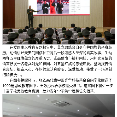
在爱国主义教育专题报告中，董立敢结合自身守护国旗的亲身经
历，动情讲述天安门国旗护卫背后一段段感人至深的真实故事，生动
阐释五星红旗蕴含的厚重历史、崇高使命与精神内核，用朴实真挚的
语言抒发一名老兵对党和祖国、对五星红旗的赤诚热爱。整场报告情
真意切、振奋人心，在场师生认真聆听、深受触动，接受了一场深刻
的精神洗礼。
在图书捐赠环节，张乙森代表中国光华科技基金会向学校赠送了
1000册思政教育图书，王效彤代表学校接受赠书。这些图书将进一步
丰富学校思政教育资源，助力青年学子筑牢理想信念根基。