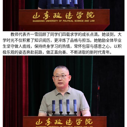
教师代表齐一雪回顾了同学们四载求学的成长点滴。她谈到，大
学时光不仅积累了知识阅历，更淬炼了品格与担当。她勉励全体毕业
生坚守做人底线，保持终身学习的热情，常怀包容与感恩之心，以积
极乐观的姿态奔赴前路，做正直向善、不断进取的新时代青年。