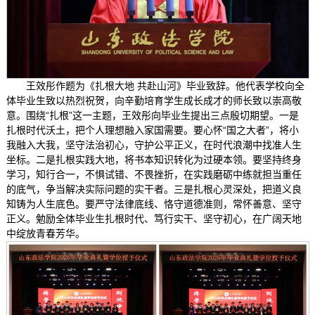
王效彤作题为《扎根大地 共赴山河》毕业致辞。他代表学校向全
体毕业生致以热烈祝贺，向辛勤培育学生成长成才的师长致以崇高敬
意。围绕“扎根”这一主题，王效彤向毕业生提出三点殷切期望。一是
扎根时代沃土，把个人理想融入家国需要。要心怀“国之大者”，将小
我融入大我，坚守法治初心，守护公平正义，在时代浪潮中找准人生
坐标。二是扎根实践大地，将书本知识转化为过硬本领。要坚持终身
学习，知行合一，不惧试错、不畏挫折，在实践磨砺中练就担当重任
的底气，争当解决实际问题的实干者。三是扎根心灵深处，把道义良
知铸为人生底色。要严守法律底线、恪守道德准则，常怀善意、坚守
正义。勉励全体毕业生扎根时代、笃行实干、坚守初心，在广阔天地
中绽放青春芳华。