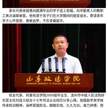
家长代表徐骁勇向圆满毕业的学子送上祝福，向辛勤育人的教职
工表达诚挚谢意。他有感于孩子们在大学期间的蜕变成长，寄语青年
学子心怀感恩、勇敢追梦，不负青春韶华。
校友代表、刑事司法学院2005级毕业生、滨州市中级人民法院研
究室主任刘连义结合十七年司法从业经历分享心得。他鼓励学弟学妹
传承校训精神，涵养家国担当，脚踏实地、久久为功，奋力拼搏，努