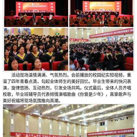
活动现场温情满满、气氛热烈。会前播放的校园纪实短视频，重
温了四年青春点滴，勾起全体师生的美好回忆。毕业生带来的快闪表
演，旋律悠扬、互动热烈，引发全场共鸣。仪式最后，全体人员齐唱
校歌，毕业班辅导员代表倾情演唱歌曲《你曾是少年》，真挚歌声与
美好祝福将现场氛围推向高潮。