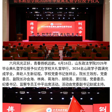
六月风光正好，青春扬帆远航。6月16日，山东政法学院2026年
毕业典礼暨学位授予仪式在学校大礼堂举行，3034名山政学子圆满完
成学业，奔赴人生新征程。学校党委书记张祥云，院长王效彤，党委
委员、副院长孙会海、林爽、蒋海升、胡晓清、窦衍瑞，党委委员、
纪委书记、监察专员王中平出席活动。活动由党委副书记赵斌主持。