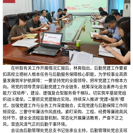
在听取有关工作开展情况汇报后，林爽指出，后勤党建工作要紧
扣高校立德树人根本任务与后勤服务保障核心职能，为学校事业高质
量发展筑牢护航屏障：一要坚持党的全面领导，把牢党建工作根本方
向。将党的领导贯穿后勤党建工作全链条，统筹深化政治素养与业务
能力“双培养”，建设、建强复合型服务骨干梯队，切实筑牢基层党组
织战斗堡垒。二要抓实党建融合实效。持续深入推进“党建+服务”模
式，加强党建工作与业务工作深度融合，实现党建与后勤保障工作同
频双促。三要守牢廉洁作风底线。紧盯采购、工程、经费等廉政高风
险环节，健全全流程监督机制，常态化开展廉洁教育，严查不正之
风，营造风清气正的后勤干事环境。
会议由后勤管理处党总支书记张承业主持，后勤管理处党总支班