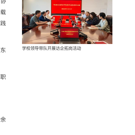
科协
要载
实践
学校领导带队开展访企拓岗活动
山东
等职
。
0余