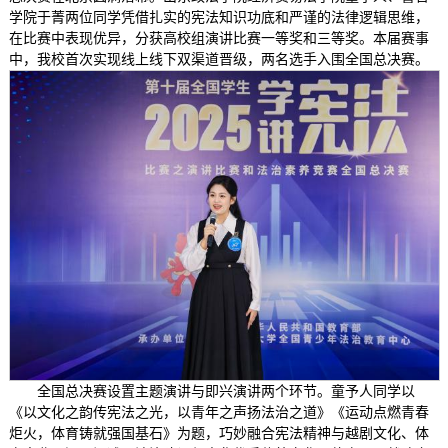
学院于菁两位同学凭借扎实的宪法知识功底和严谨的法律逻辑思维，
在比赛中表现优异，分获高校组演讲比赛一等奖和三等奖。本届赛事
中，我校首次实现线上线下双渠道晋级，两名选手入围全国总决赛。
全国总决赛设置主题演讲与即兴演讲两个环节。童予人同学以
《以文化之韵传宪法之光，以青年之声扬法治之道》《运动点燃青春
炬火，体育铸就强国基石》为题，巧妙融合宪法精神与越剧文化、体