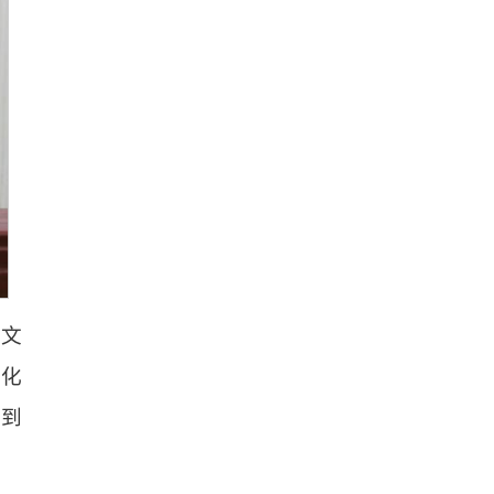
想文
强化
实到