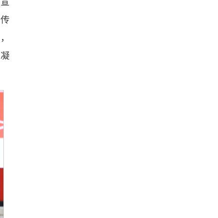
大宣
宣传
领，
展凝