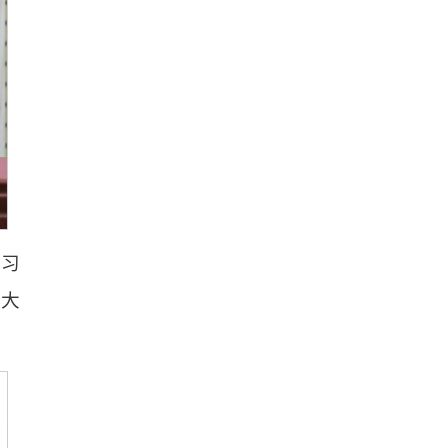
彻习
心大