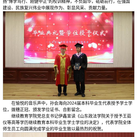
扬“博学笃行、刚健中正”的校训精神，不负韶华，砥砺前行，在强国
建设、民族复兴伟业中展现作为、彰显风采、贡献力量。
在愉悦的音乐声中，孙会海向2024届本科毕业生代表授予学士学
位，拨穗正冠、颁发学位证书、合影留念。
继续教育学院党总支书记伊鑫宣读《山东政法学院关于授予王茹
仪等高等学历继续教育本科毕业生学士学位的决定》，代表学院全体
师生员工向圆满完成学业的毕业生致以最热烈的祝贺。