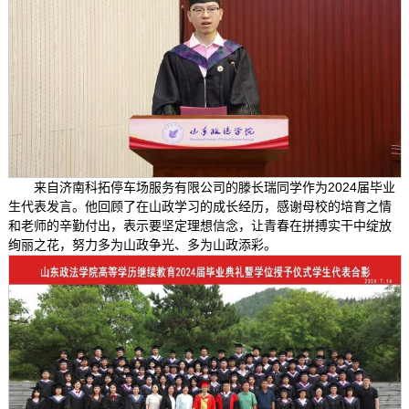
来自济南科拓停车场服务有限公司的滕长瑞同学作为2024届毕业
生代表发言。他回顾了在山政学习的成长经历，感谢母校的培育之情
和老师的辛勤付出，表示要坚定理想信念，让青春在拼搏实干中绽放
绚丽之花，努力多为山政争光、多为山政添彩。