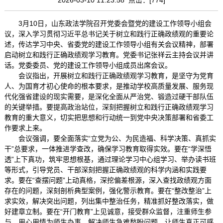
3月10日，山东政法学院召开党委会暨党的建设工作领导小组会
议，深入学习贯彻习近平总书记关于树立和践行正确政绩观的重要论
述，传达学习中央、省委党的建设工作领导小组有关会议精神，部署
启动树立和践行正确政绩观学习教育。党委书记张祥云主持会议并讲
话。党委委员、党的建设工作领导小组成员出席会议。
会议指出，开展树立和践行正确政绩观学习教育，是坚守为党育
人、为国育才初心使命的根本要求，是推动学校高质量发展、服务现
代化强省建设的现实需要，是深化全面从严治党、锻造过硬干部队伍
的关键举措。要提高政治站位，深刻把握树立和践行正确政绩观学习
教育的重大意义，切实把思想和行动统一到党中央决策部署和省委工
作要求上来。
会议强调，要全面落实“立党为公、为民造福、科学决策、真抓实
干”总要求，一体推进学查改，确保学习教育取得实效。要在“学深悟
透”上下真功，筑牢思想根基，通过理论学习中心组学习、举办读书班
等形式，引导党员、干部深刻把握正确政绩观的科学内涵和实践要
求。要在“查摆问题”上动真格，深挖偏差根源，深入查找政绩观方面
存在的问题，深刻剖析典型案例，强化警示教育。
要在“整改整治”上
求实效，解决突出问题，列出集中整治任务，精准抓好整改落实，做
好建章立制。
要在“开门教育”上见诚意，接受群众监督，注重师生参
与，用心用情为师生办事，解决师生急难愁盼问题，让师生真正可感