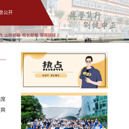
息公开
政
山政邮箱
校长邮箱
常用链接 》
出席
林爽