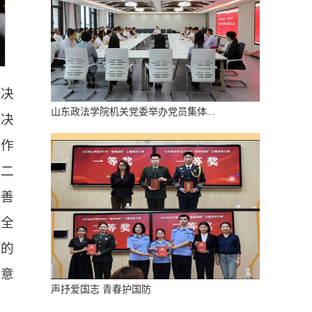
央决
山东政法学院机关党委举办党员集体...
坚决
工作
；二
，善
安全
划的
要意
声抒爱国志 青春护国防