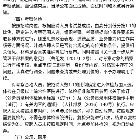
考察范围。面试结束后，当场公布面试成绩。面试时间和地点另行通
知。
（四）考察体检
按照招聘岗位，根据应聘人员考试总成绩，由高分到低分按1:1的
比例，确定进入考察范围人选，组织考察。考察根据岗位条件要求采
取多种方式进行，侧重思想政治表现、道德品质、业务能力和工作实
绩等方面情况，并对应聘人员是否符合规定的岗位资格条件，提供相
关信息、材料是否真实准确等进行复审。同时按照《关于进一步从严
管理干部档案的意见》（鲁组发〔2017〕2号），对考察对象的档案
进行严格审核，重点审核“三龄两历一身份”等内容。对档案中存在的
问题，认真进行调查，问题未查清或未处理到位的，不予办理聘用手
续。
对考察合格人员，按招聘人数1:1的比例确定进入体检范围人选。
体检在县级以上综合性医院进行，体检标准和项目参照《关于修订
〈公务员录用体检通用标准（试行）〉及〈公务员录用体检操作手册
（试行）〉有关内容的通知》（人社部发〔2016〕140号）执行。应
聘人员未按照规定时间、地点参加体检的，视为自动放弃。按照规定
需要复检的，不得在原体检医院进行。复检只能进行1次，结果以复检
结论为准。应聘人员未按照规定时间、地点参加体检的，视为自动放
弃。
（五）公示、聘用