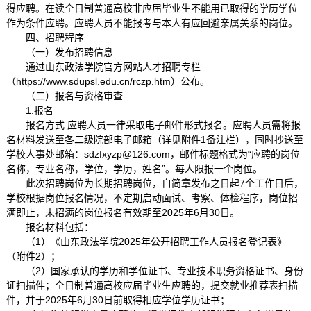
得应聘。在读全日制普通高校非应届毕业生不能用已取得的学历学位
作为条件应聘。应聘人员不能报考与本人有应回避亲属关系的岗位。
四、招聘程序
（一）发布招聘信息
通过山东政法学院官方网站人才招聘专栏
（https://www.sdupsl.edu.cn/rczp.htm）公布。
（二）报名与资格审查
1.报名
报名方式:应聘人员一律采取电子邮件形式报名。应聘人员需将报
名材料发送至各二级院部电子邮箱（详见附件1备注栏），同时抄送至
学校人事处邮箱：sdzfxyzp@126.com，邮件标题格式为“应聘的岗位
名称，专业名称，学位，学历，姓名”。每人限报一个岗位。
此次招聘岗位为长期招聘岗位，自简章发布之日起7个工作日后，
学校根据岗位报名情况，不定期启动面试、考察、体检程序，岗位招
满即止，未招满的岗位报名有效期至2025年6月30日。
报名材料包括：
（1）《山东政法学院2025年公开招聘工作人员报名登记表》
（附件2）；
（2）国家承认的学历和学位证书、专业技术职务资格证书、身份
证扫描件；全日制普通高校应届毕业生应聘的，提交就业推荐表扫描
件，并于2025年6月30日前取得相应学位学历证书；