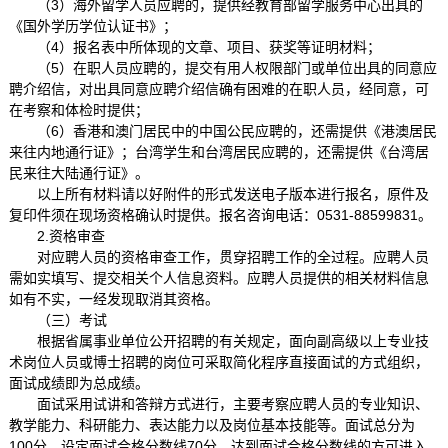
（3）海外留学人员应聘的，提供经教育部留学服务中心出具的
《国外学历学位认证书》；
（4）报名表中所体现的文章、项目、获奖等证明材料；
（5）在职人员应聘的，提交有用人权限部门或单位出具的同意应
聘介绍信，对出具同意应聘介绍信确有困难的在职人员，经同意，可
在考察和体检时提供；
（6）香港和澳门居民中的中国公民应聘的，还需提供《港澳居民
来往内地通行证》；台湾学生和台湾居民应聘的，还需提供《台湾居
民来往大陆通行证》。
以上所有材料请以好附件的形式发送电子版本进行报名，原件及
复印件须在现场资格确认时提供。报名咨询电话：0531-88599831。
2.资格审查
对应聘人员的资格审查工作，贯穿招聘工作的全过程。应聘人员
需如实填写、提交相关个人信息资料。应聘人员提供的相关材料信息
如有不实，一经发现取消其资格。
（三）考试
根据省属事业单位公开招聘的有关规定，面向副高级以上专业技
术岗位人员或博士招聘的岗位可采取简化程序直接面试的方式组织，
面试成绩即为总成绩。
面试采用试讲和答辩方式进行，主要考察应聘人员的专业知识、
教学能力、科研能力、表达能力以及岗位基本技能等。面试总分为
100分，设定面试合格分数线70分。达到面试合格分数线的方可进入