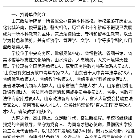
一、招聘单位简介
山东政法学院是一所省属公办普通本科高校。学校坐落在历史文
化名城济南，俊采星驰，薪火相传，历经近七十年耕耘不辍现已发展
成为一所本科教育为主体，兼及法律硕士、专科和留学生教育，以法
学为特色和优势，兼有经济学、管理学、文学、工学等多学科的应用
型政法类大学。
学校位于中央商务区，毗邻奥体中心、省博物馆、省图书馆、省
美术馆等标志性文化场所，山水清音，人杰地灵，人文环境得天独
厚。学校现有全国优秀教师1人，享受国务院政府特殊津贴人员2人，
“山东省有突出贡献中青年专家”2人，“山东省十大中青年法学家”3人，
省级优秀教师3人，省级教学名师5人，省级重点学科首席专家2人，
全省法学研究领军人物3人，山东省智库高端人才1人，山东省优秀思
政课教师1人，省法官检察官遴和惩戒委员会委员2人，省委、省政府
法律专家库成员4人，山东政法智库专家1人，省人大常委会特聘立法
专家2人，济南市拔尖人才1人，全省社科理论界“百人工程”高层次人
才2人，省级教学团队5个。
大道之行，高山仰止。立足新时代，奋进新征程。学校将继续加
强党的全面领导，坚守为党育人、为国育才初心使命，贯彻落实学校
第三次党代会精神，以“12357”发展思路为引领，聚力改革创新，推进
内涵式发展，向建成特色鲜明、全省一流、在全国有重要影响的应用