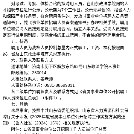
对考试、考察、体检合格的拟聘用人员，在山东政法学院网站人
才招聘专栏进行公示，公示期为7个工作日。公示无异议的，报省人力
和保障厅审核备案，符合聘用条件的，发放《事业单位招聘人员备案
通知书》，凭《事业单位招聘人员备案通知书》办理相关手续，聘用
单位和受聘人员按规定签订聘用合同，确立人事关系。受聘人员按规
定实行试用期制度，期满合格的正式聘用，不合格的解除聘用合同。
五、待遇
聘用人员为我校人员控制总量内正式职工，工资、福利按照国
家、省及山东政法学院有关规定执行。
六、联系人及联系方式
通讯地址：济南市历下区解放东路63号山东政法学院人事处
邮政编码：250014
人事处联系人：姜老师
人事处联系电话：0531-88599831
各二级单位招聘负责人及联系方式见《省属事业单位公开招聘工
作人员岗位汇总表》（附件1）。
七、其他
未尽事宜，按照中共山东省委组织部、山东省人力资源和社会保
障厅关于印发《2025年度省属事业单位公开招聘工作实施方案的通
知》（鲁人社发〔2024〕15号）相关规定执行。
附件：1.省属事业单位公开招聘工作人员岗位汇总表