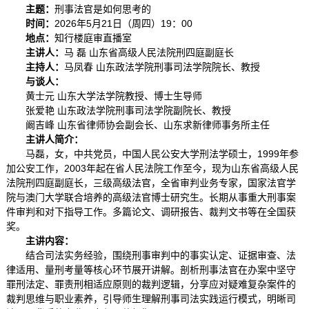
主题：
刑事法官是如何思考的
时间：
2026年5月21日（周四）19：00
地点：
知行楼庭审直播室
主讲人：
马 磊 山东省高级人民法院刑四庭副庭长
主持人：
马凤春 山东政法学院刑事司法学院院长、教授
与谈人：
黄士元 山东大学法学院教授、博士生导师
张爱艳 山东政法学院刑事司法学院副院长、教授
阚吉峰 山东省律师协会副会长、山东求新律师事务所主任
主讲人简介：
马磊，女，中共党员，中国人民公安大学刑法学硕士，1999年参
加公安工作，2003年起在省人民法院工作至今，现为山东省高级人民
法院刑四庭副庭长，三级高级法官，全省审判业务专家，国家法官学
院与澳门大学联合培养的高级法官博士研究生。长期从事重大刑事案
件审判和对下指导工作。多篇论文、调研报告、裁判文书等在全国获
奖。
主讲内容：
结合司法实务经验，围绕刑事审判中的事实认定、证据审查、法
律适用、量刑考量等核心环节展开讲解。剖析刑事法官在办案中坚守
罪刑法定、罪责刑相适应原则的裁判逻辑，分享应对疑难复杂案件的
裁判思维与职业素养，引导师生理解刑事司法实践运行模式，明晰司