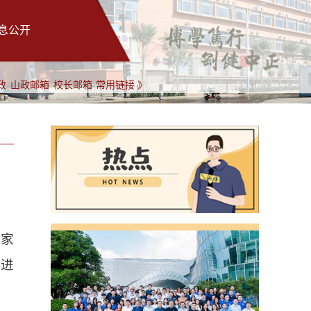
息公开
政
山政邮箱
校长邮箱
常用链接 》
专家
0进