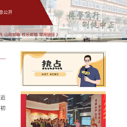
息公开
政
山政邮箱
校长邮箱
常用链接 》
，近
治初