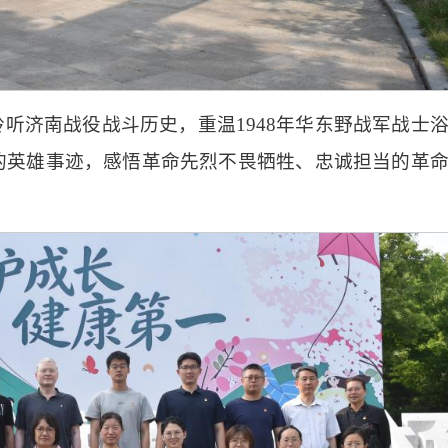
听济南战役战斗历史，重温1948年华东野战军战士
的英雄事迹，感悟革命先烈不畏牺牲、忠诚担当的革